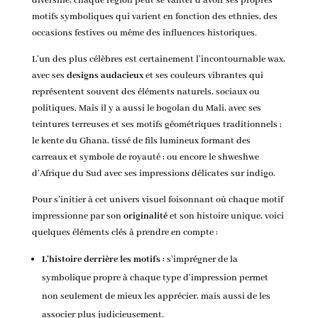
diversifié, chaque région peut se vanter d’avoir ses propres
motifs symboliques qui varient en fonction des ethnies, des
occasions festives ou même des influences historiques.
L’un des plus célèbres est certainement l’incontournable wax,
avec ses
designs audacieux
et ses couleurs vibrantes qui
représentent souvent des éléments naturels, sociaux ou
politiques. Mais il y a aussi le bogolan du Mali, avec ses
teintures terreuses et ses motifs géométriques traditionnels ;
le kente du Ghana, tissé de fils lumineux formant des
carreaux et symbole de royauté ; ou encore le shweshwe
d’Afrique du Sud avec ses impressions délicates sur indigo.
Pour s’initier à cet univers visuel foisonnant où chaque motif
impressionne par son
originalité
et son histoire unique, voici
quelques éléments clés à prendre en compte :
L’histoire derrière les motifs :
s’imprégner de la
symbolique propre à chaque type d’impression permet
non seulement de mieux les apprécier, mais aussi de les
associer plus judicieusement.