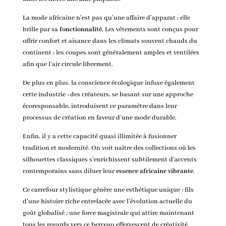
La mode africaine n’est pas qu’une affaire d’apparat ; elle
brille par sa
fonctionnalité
. Les vêtements sont conçus pour
offrir confort et aisance dans les climats souvent chauds du
continent ; les coupes sont généralement amples et ventilées
afin que l’air circule librement.
De plus en plus, la conscience écologique infuse également
cette industrie
:
des créateurs, se basant sur une approche
écoresponsable, introduisent ce paramètre dans leur
processus de création en faveur d’une mode durable.
Enfin, il y a cette capacité quasi illimitée à fusionner
tradition et modernité. On voit naître des collections où les
silhouettes classiques s’enrichissent subtilement d’accents
contemporains sans diluer leur
essence africaine vibrante
.
Ce carrefour stylistique génère une esthétique unique
:
fils
d’une histoire riche entrelacée avec l’évolution actuelle du
goût globalisé
;
une force magistrale qui attire maintenant
tous les regards vers ce berceau effervescent de créativité