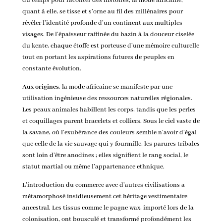
du temps pour raconter des histoires, la mode africaine,
quant à elle, se tisse et s’orne au fil des millénaires pour
révéler l’identité profonde d’un continent aux multiples
visages. De l’épaisseur raffinée du bazin à la douceur ciselée
du kente, chaque étoffe est porteuse d’une mémoire culturelle
tout en portant les aspirations futures de peuples en
constante évolution.
Aux origines
, la mode africaine se manifeste par une
utilisation ingénieuse des ressources naturelles régionales.
Les peaux animales habillent les corps, tandis que les perles
et coquillages parent bracelets et colliers. Sous le ciel vaste de
la savane, où l’exubérance des couleurs semble n’avoir d’égal
que celle de la vie sauvage qui y fourmille, les parures tribales
sont loin d’être anodines ; elles signifient le rang social, le
statut martial ou même l’appartenance ethnique.
L’introduction du commerce avec d’autres civilisations a
métamorphosé insidieusement cet héritage vestimentaire
ancestral. Les tissus comme le pagne wax, importé lors de la
colonisation, ont bousculé et transformé profondément les