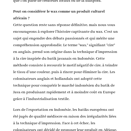
que l’on parle de créateurs locaux ou de la diaspora.
Peut-on considérer le wax comme un produit culturel
africain ?
Cette question reste sans réponse définitive, mais nous vous
encourageons à explorer l’histoire captivante du wax. C’est un
sujet qui engendre des débats passionnés et qui mérite une
compréhension approfondie. Le terme “wax,” signifiant “cire”
en anglais, prend son origine dans la technique d’impression
à la cire inspirée du batik javanais en Indonésie. Cette
méthode consiste à recouvrir le motif négatif de cire, à teindre
le tissu d’une couleur, puis à rincer pour éliminer la cire. Les
colonisateurs anglais et hollandais ont adopté cette
technique pour conquérir le marché indonésien du batik de
Java en produisant rapidement et à moindre coût en Europe
grâce à l’industrialisation textile.
Lors de l’exportation en Indonésie, les batiks européens ont
été jugés de qualité médiocre en raison des irrégularités liées
à la technique d’impression. Face à cet échec, les
colonisateurs ont décidé de proposer leur produit en Afrique,