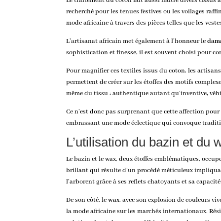
Le traitement du coton fait aussi naître divers tissus
recherché pour les tenues festives ou les voilages raff
mode africaine à travers des pièces telles que les vest
L’artisanat africain met également à l’honneur le
dam
sophistication et finesse, il est souvent choisi pour
Pour magnifier ces textiles issus du coton, les artisa
permettent de créer sur les étoffes des motifs complexe
même du tissu : authentique autant qu’inventive, véhic
Ce n’est donc pas surprenant que cette affection pour
embrassant une mode éclectique qui convoque traditi
L’utilisation du bazin et du 
Le bazin et le wax, deux étoffes emblématiques, occup
brillant qui résulte d’un procédé méticuleux impliquant
l’arborent grâce à ses reflets chatoyants et sa capacité
De son côté, le
wax
, avec son explosion de couleurs vi
la mode africaine sur les marchés internationaux. Rés