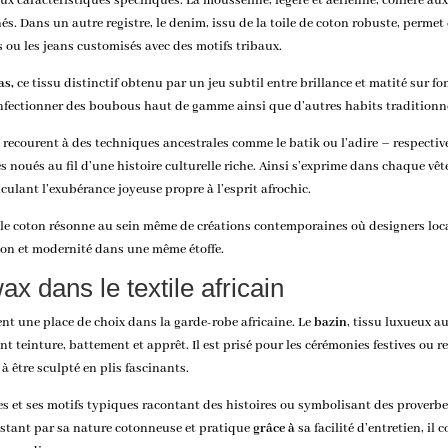
 aux caractéristiques spécifiques. La mousseline, légère et aérienne, confère 
inés. Dans un autre registre, le denim, issu de la toile de coton robuste, perme
es ou les jeans customisés avec des motifs tribaux.
as,
ce tissu distinctif obtenu par un jeu subtil entre brillance et matité sur 
 confectionner des boubous haut de gamme ainsi que d’autres habits traditionn
ns recourent à des techniques ancestrales comme le batik ou l’adire – respecti
s noués au fil d’une histoire culturelle riche. Ainsi s’exprime dans chaque vê
ulant l’exubérance joyeuse propre à l’esprit afrochic.
 le coton résonne au sein même de créations contemporaines où designers loca
on et modernité dans une même étoffe.
wax dans le textile africain
ent une place de choix dans la garde-robe africaine. Le
bazin
, tissu luxueux a
 teinture, battement et apprêt. Il est prisé pour les cérémonies festives ou re
 à être sculpté en plis fascinants.
ves et ses motifs typiques racontant des histoires ou symbolisant des proverb
istant par sa nature cotonneuse et pratique
grâce à
sa facilité d’entretien, il