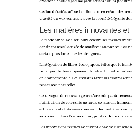
créations haut de gamme plébiscitées sur les podium
Ce duo d’étoffes
affine la silhouette en créant des ten
vivacité du wax contraste avec la sobriété élégante du
Les matières innovantes et 
La mode africaine a toujours célébré ses racines tradi
continent avec l’arrivée de matières innovantes. Ces n
sociale plus forte chez les designers.
L’intégration de
fibres écologiques
, telles que le bam
principes de développement durable. En outre, ces ma
environnementale. Les stylistes africains embrassent
ressources naturelles.
Cette vague de
nouveau genre
s’accorde parfaitement a
l’utilisation de colorants naturels se marient harmonie
est fascinant d’observer comment des matières avant-g
saisissante dans l’ère moderne, purifiée des scories du
Les innovations textiles ne cessent donc de surprend