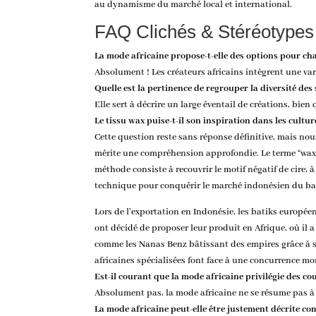
au dynamisme du marché local et international.
FAQ Clichés & Stéréotypes
La mode africaine propose-t-elle des options pour ch
Absolument ! Les créateurs africains intègrent une vari
Quelle est la pertinence de regrouper la diversité des 
Elle sert à décrire un large éventail de créations, bien
Le tissu wax puise-t-il son inspiration dans les cultur
Cette question reste sans réponse définitive, mais no
mérite une compréhension approfondie. Le terme “wax,” 
méthode consiste à recouvrir le motif négatif de cire, à
technique pour conquérir le marché indonésien du bati
Lors de l’exportation en Indonésie, les batiks européen
ont décidé de proposer leur produit en Afrique, où il
comme les Nanas Benz bâtissant des empires grâce à sa
africaines spécialisées font face à une concurrence mo
Est-il courant que la mode africaine privilégie des co
Absolument pas, la mode africaine ne se résume pas à d
La mode africaine peut-elle être justement décrite c