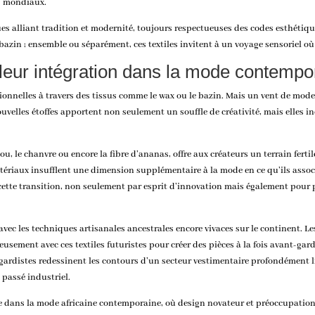
s mondiaux.
ues alliant tradition et modernité, toujours respectueuses des codes esthétiqu
 bazin ; ensemble ou séparément, ces textiles invitent à un voyage sensoriel o
leur intégration dans la mode contempor
tionnelles à travers des tissus comme le wax ou le bazin. Mais un vent de mode
ouvelles étoffes apportent non seulement un souffle de créativité, mais elles 
bou, le chanvre ou encore la fibre d’ananas, offre aux créateurs un terrain ferti
tériaux insufflent une dimension supplémentaire à la mode en ce qu’ils assoc
 cette transition, non seulement par esprit d’innovation mais également pour
vec les techniques artisanales ancestrales encore vivaces sur le continent. Les
usement avec ces textiles futuristes pour créer des pièces à la fois avant-gard
ardistes redessinent les contours d’un secteur vestimentaire profondément li
 passé industriel.
re dans la mode africaine contemporaine, où design novateur et préoccupation