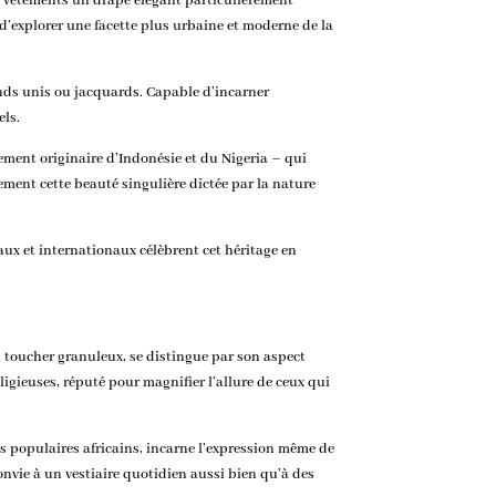
aux vêtements un drapé élégant particulièrement
t d’explorer une facette plus urbaine et moderne de la
fonds unis ou jacquards. Capable d’incarner
els.
vement originaire d’Indonésie et du Nigeria – qui
tement cette beauté singulière dictée par la nature
ux et internationaux célèbrent cet héritage en
u toucher granuleux, se distingue par son aspect
ligieuses, réputé pour magnifier l’allure de ceux qui
es populaires africains, incarne l’expression même de
 convie à un vestiaire quotidien aussi bien qu’à des