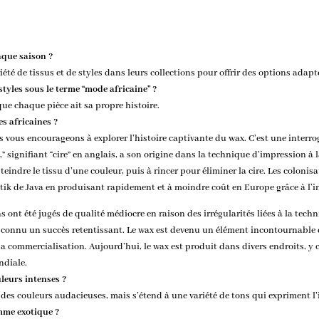
aque saison ?
été de tissus et de styles dans leurs collections pour offrir des options adap
styles sous le terme “mode africaine” ?
 que chaque pièce ait sa propre histoire.
es africaines ?
us vous encourageons à explorer l’histoire captivante du wax. C’est une interr
signifiant “cire” en anglais, a son origine dans la technique d’impression à l
 teindre le tissu d’une couleur, puis à rincer pour éliminer la cire. Les coloni
k de Java en produisant rapidement et à moindre coût en Europe grâce à l’ind
s ont été jugés de qualité médiocre en raison des irrégularités liées à la tech
 a connu un succès retentissant. Le wax est devenu un élément incontournable 
 commercialisation. Aujourd’hui, le wax est produit dans divers endroits, y c
ndiale.
uleurs intenses ?
es couleurs audacieuses, mais s’étend à une variété de tons qui expriment l’i
omme exotique ?