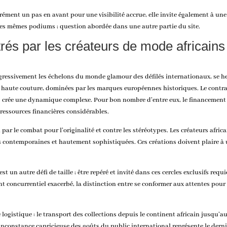
urément un pas en avant pour une visibilité accrue, elle invite également à u
r ces mêmes podiums ; question abordée dans une autre partie du site.
trés par les créateurs de mode africain
gressivement les échelons du monde glamour des défilés internationaux, se he
e haute couture, dominées par les marques européennes historiques. Le contrast
tres crée une dynamique complexe. Pour bon nombre d’entre eux, le financement
ressources financières considérables.
par le combat pour l’originalité et contre les stéréotypes. Les créateurs africa
s contemporaines et hautement sophistiquées. Ces créations doivent plaire à u
t un autre défi de taille ; être repéré et invité dans ces cercles exclusifs req
 concurrentiel exacerbé, la distinction entre se conformer aux attentes pour 
tte logistique : le transport des collections depuis le continent africain jus
l’inconstance capricieuse des goûts du public international représente le der