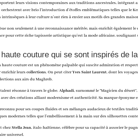
pportent leurs visions contemporaines aux traditions ancestrales, intégrant a
ins orchestrent avec brio l’introduction d’étoffes emblématiques telles que le 
intrinsèques à leur culture n’ont rien à envier aux motifs des grandes maison
bue non seulement à une reconnaissance méritée, mais enrichit également le di
ce pour cette riche tapisserie artistique qu’est la mode africaine, soulignant
 haute couture qui se sont inspirés de l
a haute couture est un phénomène palpable qui suscite admiration et respect. 
 enrichir leurs
collections
. On peut citer
Yves Saint Laurent
, dont les voyage
ollections aux airs du Maghreb.
talent résonne à travers le globe.
Alphadi
, surnommé le “Magicien du désert”
s avec des créations alliant modernisme et authenticité. Sa marque éponyme e
 reconnu pour ses coupes fluides et ses mélanges audacieux de textiles tradit
iques modernes telles que l’embellissement à la main sur des silhouettes con
nt chez
Stella Jean
, italo-haïtienne, célèbre pour sa capacité à associer le pagne
ire universel.