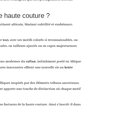
e haute couture ?
tinent africain. Mariant subtilité et exubérance,
le
wax
, avec ses motifs colorés si reconnaissables, ou
quées, en tailleurs ajustés ou en capes majestueuses
ations modernes du
caftan
, initialement porté en Afrique
tures innovantes offrent une nouvelle vie au
kente
alliques inspirés par des éléments tribaux ancestraux.
et apporte une touche de distinction où chaque motif
fastueux de la haute couture. Ainsi s’inscrit-il dans