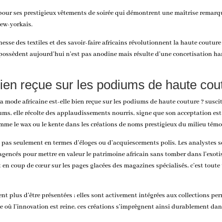
pour ses prestigieux vêtements de soirée qui démontrent une maîtrise remarqu
ew-yorkais.
esse des textiles et des savoir-faire africains révolutionnent la haute coutur
s possèdent aujourd’hui n’est pas anodine mais résulte d’une
concetisation h
bien reçue sur les podiums de haute cou
la mode africaine est-elle bien reçue sur les podiums de haute couture ? suscit
iums, elle récolte des applaudissements nourris, signe que son acceptation e
mme le wax ou le kente dans les créations de noms prestigieux du milieu tém
 pas seulement en termes d’éloges ou d’acquiescements polis. Les analystes sc
nt agencés pour mettre en valeur le patrimoine africain sans tomber dans l’ex
it en coup de cœur sur les pages glacées des magazines spécialisés, c’est toute
ntent plus d’être présentées ; elles sont activement intégrées aux collections
de où l’innovation est reine, ces créations s’imprègnent ainsi durablement dan