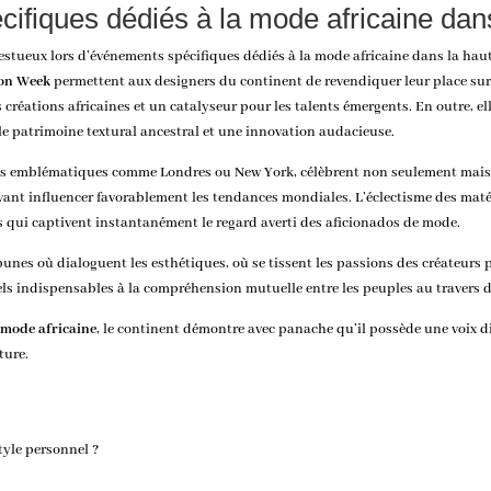
cifiques dédiés à la mode africaine dan
estueux lors d’
événements spécifiques dédiés à la mode africaine dans la hau
ion Week
permettent aux designers du continent de revendiquer leur place sur 
s créations africaines et un catalyseur pour les talents émergents. En outre, 
 le patrimoine textural ancestral et une innovation audacieuse.
tales emblématiques comme Londres ou New York, célèbrent non seulement mai
ant influencer favorablement les tendances mondiales. L’éclectisme des matéri
s qui captivent instantanément le regard averti des aficionados de mode.
bunes où dialoguent les esthétiques, où se tissent les passions des créateurs 
els indispensables à la compréhension mutuelle entre les peuples au travers 
a
mode africaine
, le continent démontre avec panache qu’il possède une voix d
ture.
tyle personnel ?