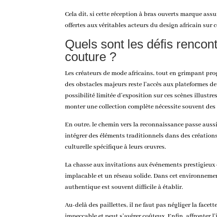
Cela dit, si cette réception à bras ouverts marque ass
offertes aux véritables acteurs du design africain su
Quels sont les défis rencon
couture ?
Les créateurs de mode africains, tout en grimpant pro
des obstacles majeurs reste l’accès aux plateformes d
possibilité limitée d’exposition sur ces scènes illus
monter une collection complète nécessite souvent des 
En outre, le chemin vers la reconnaissance passe aussi 
intégrer des éléments traditionnels dans des création
culturelle spécifique à leurs œuvres.
La chasse aux invitations aux événements prestigieux es
implacable et un réseau solide. Dans cet environnement
authentique est souvent difficile à établir.
Au-delà des paillettes, il ne faut pas négliger la face
impeccable et peut s’avérer coûteux. Enfin, affronter 