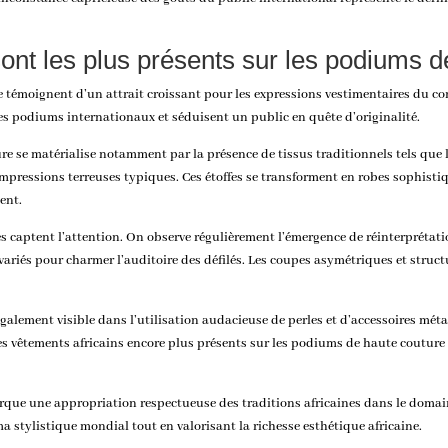
ont les plus présents sur les podiums d
e témoignent d’un attrait croissant pour les expressions vestimentaires du con
les podiums internationaux et séduisent un public en quête d’originalité.
re se matérialise notamment par la présence de tissus traditionnels tels que 
 impressions terreuses typiques. Ces étoffes se transforment en robes sophisti
ent.
es captent l’attention. On observe régulièrement l’émergence de réinterprét
 variés pour charmer l’auditoire des défilés. Les coupes asymétriques et struc
 également visible dans l’utilisation audacieuse de perles et d’accessoires mét
es vêtements africains encore plus présents sur les podiums de haute couture
ue une appropriation respectueuse des traditions africaines dans le domaine 
 stylistique mondial tout en valorisant la richesse esthétique africaine.