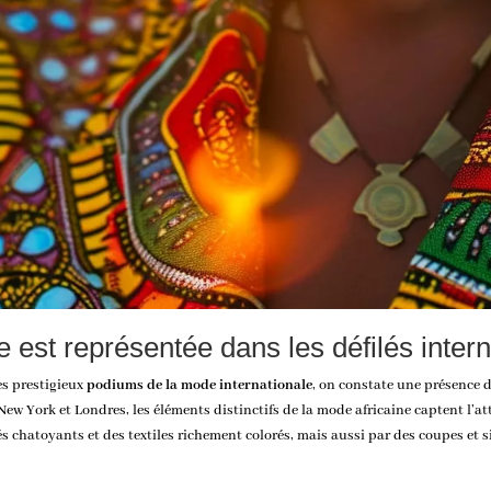
e est représentée dans les défilés inter
es prestigieux
podiums de la mode internationale
, on constate une présence 
 New York et Londres, les éléments distinctifs de
la mode africaine
captent l’at
s chatoyants et des textiles richement colorés, mais aussi par des coupes et