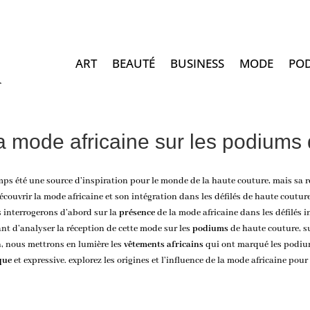
ART
BEAUTÉ
BUSINESS
MODE
PO
la mode africaine sur les podiums
ps été une source d’inspiration pour le monde de la haute couture, mais sa r
écouvrir la mode africaine
et son intégration dans les défilés de haute coutur
us interrogerons d’abord sur la
présence
de la mode africaine dans les défilés i
sant d’analyser la réception de cette mode sur les
podiums
de haute couture, su
n, nous mettrons en lumière les
vêtements africains
qui ont marqué les podium
que
et expressive.
explorez les origines et l’influence de la mode africaine
pour 