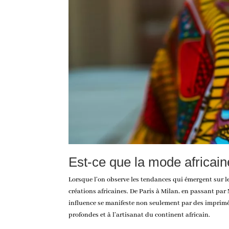
Est-ce que la mode africain
Lorsque l’on observe les tendances qui émergent sur l
créations africaines. De Paris à Milan, en passant par
influence se manifeste non seulement par des imprimé
profondes et à l’artisanat du continent africain.