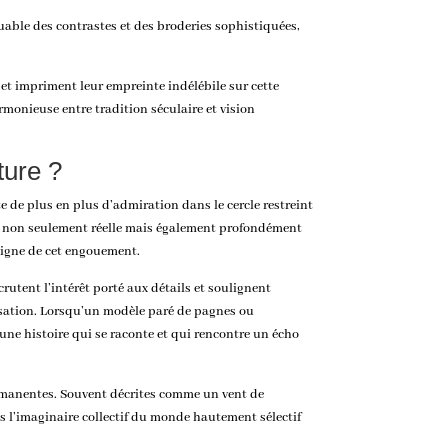
able des contrastes et des broderies sophistiquées,
e et impriment leur empreinte indélébile sur cette
armonieuse
entre tradition séculaire et vision
ture ?
e de plus en plus d’admiration dans le cercle restreint
st non seulement réelle mais également profondément
oigne de cet engouement.
rutent l’intérêt porté aux détails et soulignent
otisation. Lorsqu’un modèle paré de pagnes ou
 une histoire qui se raconte et qui rencontre un écho
 permanentes. Souvent décrites comme un vent de
s l’imaginaire collectif du monde hautement sélectif