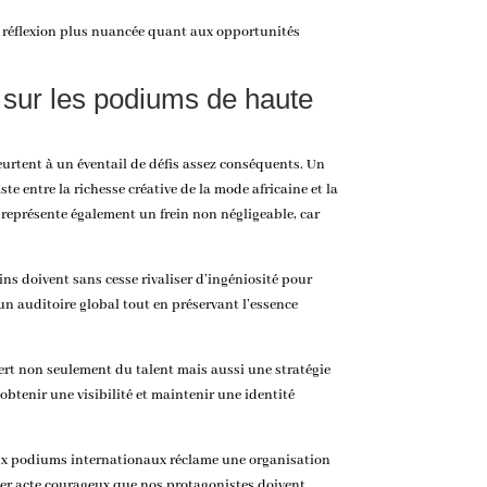
ne réflexion plus nuancée quant aux opportunités
s sur les podiums de haute
urtent à un éventail de défis assez conséquents. Un
e entre la richesse créative de la
mode africaine
et la
 représente également un frein non négligeable, car
ins doivent sans cesse rivaliser d’ingéniosité pour
n auditoire global tout en préservant l’essence
uiert non seulement du talent mais aussi une stratégie
obtenir une visibilité et maintenir une identité
qu’aux podiums internationaux réclame une organisation
nier acte courageux que nos protagonistes doivent