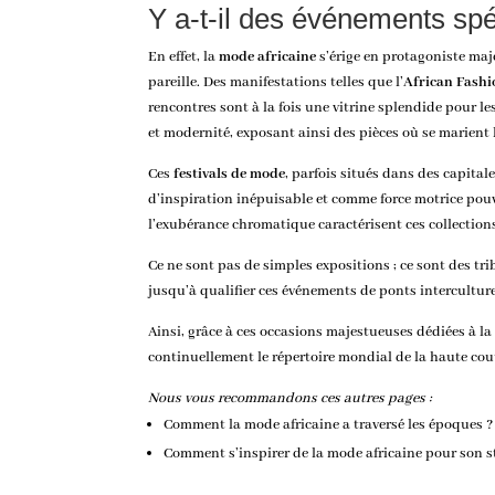
Y a-t-il des événements spé
En effet, la
mode africaine
s’érige en protagoniste maj
pareille. Des manifestations telles que l’
African Fash
rencontres sont à la fois une vitrine splendide pour le
et modernité, exposant ainsi des pièces où se marient
Ces
festivals de mode
, parfois situés dans des capi
d’inspiration inépuisable et comme force motrice pouv
l’exubérance chromatique caractérisent ces collection
Ce ne sont pas de simples expositions ; ce sont des tri
jusqu’à qualifier ces événements de ponts intercultur
Ainsi, grâce à ces occasions majestueuses dédiées à l
continuellement le répertoire mondial de la haute cou
Nous vous recommandons ces autres pages :
Comment la mode africaine a traversé les époques ?
Comment s’inspirer de la mode africaine pour son s