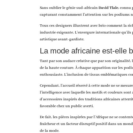
Sans oublier le génie sud-africain
David Tlale
, connu 
capturant constamment l’attention sur les podiums n
Tous ces designers illustrent avec brio comment la rich
industrie exigeante. L’envergure internationale qu’il
artistique avant-gardiste.
La mode africaine est-elle 
Tant par son audace créative que par son originalité, 
de la haute couture. À chaque apparition sur les pod
enthousiaste. L’inclusion de tissus emblématiques co
Cependant, l’accueil réservé à cette mode ne se mesure
l’intelligence avec laquelle les motifs et couleurs so
d’accessoires inspirés des traditions africaines atterr
favorable chez un public averti.
De fait, les pièces inspirées par l’Afrique ne se conte
fraîcheur et un facteur disruptif positif dans un mon
de la mode.