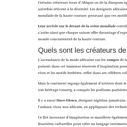
Certains créateurs issus d’Afrique ou de la diaspora a
autrefois réticent à la diversité. Les designers africa
mondiale de la haute couture, prouvant que ces motifs 
Leur arrivée sur le devant de la scène mondiale
contri
s’avère ainsi que chaque saison offre davantage d’espa
monde concurrentiel de la haute couture.
Quels sont les créateurs de
L’ascendance de la mode africaine sur les
rampes
de l
puisent dans cet immense réservoir d’inspiration pour
vives et les motifs berbères, reflet dans ses célèbres c
Mais le continent regorge également d’artistes dont le 
son héritage touareg, a conquis les podiums parisien
Il y a aussi
Duro Olowu
, designer nigérian-jamaïcain,
l’ankara, tissu wax africain, en appliquant des techn
Ce flot incessant d’imagination se manifeste égaleme
frontières culturelles pour créer un langage vestimenta