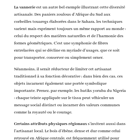
La vannerie
est un autre bel exemple illustrant cette diversité
artisanale. Des paniers zoulous d’Afrique du Sud aux
corbeilles touaregs élaborées dans le Sahara, les techniques
varient mais expriment toujours un même rapport au monde :
celui du respect des matières naturelles et de l’harmonie des
formes géométriques. C’est une symphonie de fibres
entrelacées qui se décline en myriade d’usages, que ce soit
pour transporter, conserver ou simplement orner.
Néanmoins, il serait réducteur de limiter cet artisanat
traditionnel à sa fonction décorative ; dans bien des cas, ces
objets incarnent également une portée symbolique
importante. Prenez, par exemple, les batiks yoruba du Nigeria
: chaque teinte appliquée sur le tissu peut véhiculer un
message social distinct ou incarner des valeurs communes
comme la royauté ou le courage.
Certains attributs physiques régionaux
s’invitent aussi dans
l’artisanat local. Le bois d’ébène, dense et dur comme celui
retrouvé en Afrique centrale, est fréquemment utilisé pour