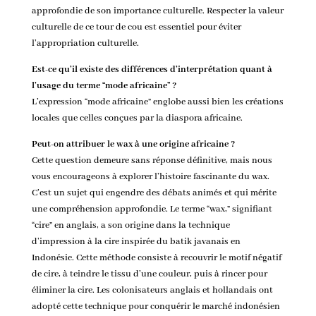
approfondie de son importance culturelle. Respecter la valeur
culturelle de ce tour de cou est essentiel pour éviter
l’appropriation culturelle.
Est-ce qu’il existe des différences d’interprétation quant à
l’usage du terme “mode africaine” ?
L’expression “mode africaine” englobe aussi bien les créations
locales que celles conçues par la diaspora africaine.
Peut-on attribuer le wax à une origine africaine ?
Cette question demeure sans réponse définitive, mais nous
vous encourageons à explorer l’histoire fascinante du wax.
C’est un sujet qui engendre des débats animés et qui mérite
une compréhension approfondie. Le terme “wax,” signifiant
“cire” en anglais, a son origine dans la technique
d’impression à la cire inspirée du batik javanais en
Indonésie. Cette méthode consiste à recouvrir le motif négatif
de cire, à teindre le tissu d’une couleur, puis à rincer pour
éliminer la cire. Les colonisateurs anglais et hollandais ont
adopté cette technique pour conquérir le marché indonésien