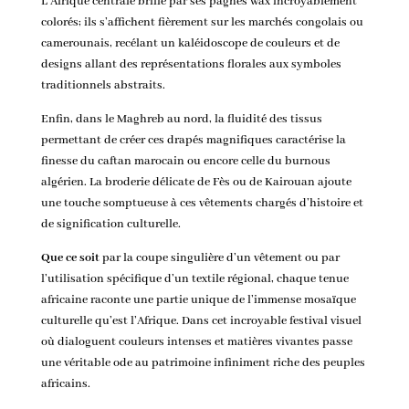
L’Afrique centrale brille par ses pagnes wax incroyablement
colorés; ils s’affichent fièrement sur les marchés congolais ou
camerounais, recélant un kaléidoscope de couleurs et de
designs allant des représentations florales aux symboles
traditionnels abstraits.
Enfin, dans le Maghreb au nord, la fluidité des tissus
permettant de créer ces drapés magnifiques caractérise la
finesse du caftan marocain ou encore celle du burnous
algérien. La broderie délicate de Fès ou de Kairouan ajoute
une touche somptueuse à ces vêtements chargés d’histoire et
de signification culturelle.
Que ce soit
par la coupe singulière d’un vêtement ou par
l’utilisation spécifique d’un textile régional, chaque tenue
africaine raconte une partie unique de l’immense mosaïque
culturelle qu’est l’Afrique. Dans cet incroyable festival visuel
où dialoguent couleurs intenses et matières vivantes passe
une véritable ode au patrimoine infiniment riche des peuples
africains.