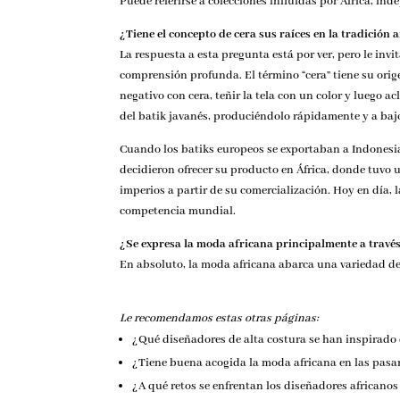
Puede referirse a colecciones influidas por África, in
¿Tiene el concepto de cera sus raíces en la tradición 
La respuesta a esta pregunta está por ver, pero le in
comprensión profunda. El término “cera” tiene su orige
negativo con cera, teñir la tela con un color y luego 
del batik javanés, produciéndolo rápidamente y a bajo 
Cuando los batiks europeos se exportaban a Indonesia,
decidieron ofrecer su producto en África, donde tuvo 
imperios a partir de su comercialización. Hoy en día, 
competencia mundial.
¿Se expresa la moda africana principalmente a través
En absoluto, la moda africana abarca una variedad de t
Le recomendamos estas otras páginas:
¿Qué diseñadores de alta costura se han inspirado
¿Tiene buena acogida la moda africana en las pasar
¿A qué retos se enfrentan los diseñadores africanos 