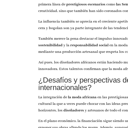
primera línea de
prestigiosos escenarios
como
las Se
creatividad, sino que también han sido coronados con
La influencia también se aprecia en el creciente apeti
cera y bogolan son ya parte integrante de las tendenci
También merece la pena destacar el impulso innovado
sostenibilidad
y la
responsabilidad social
en la moda.
mediante una producción artesanal que respeta los c
Así pues, los diseñadores africanos están haciendo 
innovadora. Estos talentos confirman que la moda afr
¿Desafíos y perspectivas de
internacionales?
La integración de
la moda africana
en las prestigiosa
cultural la que a veces puede chocar con las ideas p
horizontes, los
diseñadores
y artesanos de todo el con
En el plano económico, la financiación sigue siendo u
exponer sus obras allende los mares. Además, aunque