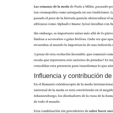
Las semanas de la moda
de París a Milán, pasando po
tan cosmopolita como arraigada en sus tradiciones. La
pasado el peso de la historia parecía obstaculizar el
africanos como Alphadi e Imane Ayissi insuflan con fue
Sin embargo, es importante mirar más allá de lo pintor
limitan a accesorios o galas festivas. Cada vez que ap
recuerdan al mundo la importancia de una industria e
A pesar de esta evolución favorable, que comenzó como
escala que representa este universo de prendas? Es i
consolidar esta presencia para transformar lo que aú
Influencia y contribución d
En el flamante caleidoscopio de la moda internacional
universal de la moda se está convirtiendo en el meg
Johannesburgo, los diseñadores de la cuna de la hum
de todo el mundo.
Esta combinación sin precedentes de
saber hacer anc