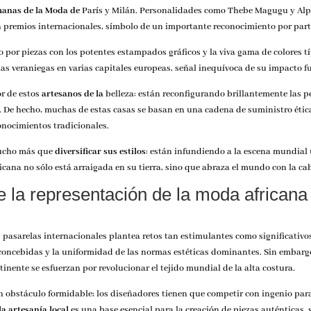
manas de la Moda de
París y Milán. Personalidades como Thebe Magugu y Alph
 premios internacionales, símbolo de un importante reconocimiento por part
to por piezas con los potentes estampados gráficos y la viva gama de colores t
as veraniegas en varias capitales europeas, señal inequívoca de su impacto fue
r de estos
artesanos de la
belleza: están reconfigurando brillantemente las
 De hecho, muchas de estas casas se basan en una cadena de suministro ética,
onocimientos tradicionales.
mucho más que
diversificar sus estilos
: están infundiendo a la escena mundial
icana no sólo está arraigada en su tierra, sino que abraza el mundo con la 
 la representación de la moda africana
s pasarelas internacionales plantea retos tan estimulantes como significativo
reconcebidas y la uniformidad de las normas estéticas dominantes. Sin embarg
tinente se esfuerzan por revolucionar el tejido mundial de la alta costura.
n obstáculo formidable; los diseñadores tienen que competir con ingenio para
la artesanía local
es una base esencial para la creación de piezas auténticas, s