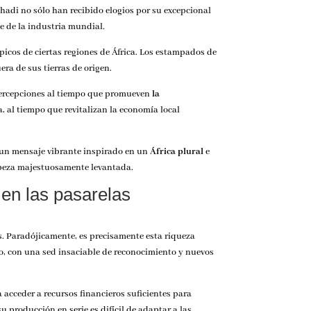
adi no sólo han recibido elogios por su excepcional
e de la industria mundial.
ípicos de ciertas regiones de África. Los estampados de
ra de sus tierras de origen.
 percepciones al tiempo que promueven
la
 al tiempo que revitalizan la economía local
 un mensaje vibrante inspirado en un
África plural
e
cabeza majestuosamente levantada.
 en las pasarelas
s. Paradójicamente, es precisamente esta riqueza
o, con una sed insaciable de reconocimiento y nuevos
 acceder a recursos financieros suficientes para
u producción en serie es difícil de adaptar a las