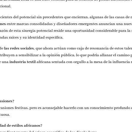
cional.
scientes del potencial sin precedentes que encierran, algunas de las casas
ones
entre marcas consolidadas y diseñadores emergentes anuncian una nueva er
orazón de esta sinergia potencial reside una oportunidad considerable para la
das raíces y su identidad específica.
 de
las redes sociales
, que ahora actúan como caja de resonancia de estos ta
buyen a sensibilizar a la opinión pública, lo que podría allanar el camino
de una
industria textil
africana sentada con orgullo a la mesa de la influenci
casiones?
casiones festivas, pero es aconsejable hacerlo con un conocimiento profundo de
tuosa.
edad de estilos africanos?