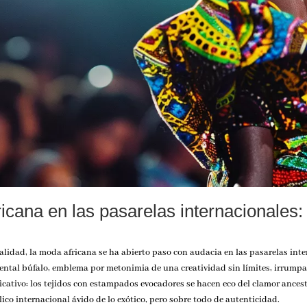
icana en las pasarelas internacionales: 
lidad, la moda africana se ha abierto paso con audacia en las pasarelas inter
ental búfalo, emblema por metonimia de una creatividad sin límites, irrumpa 
ativo: los tejidos con estampados evocadores se hacen eco del clamor ancestr
ico internacional ávido de lo exótico, pero sobre todo de autenticidad.