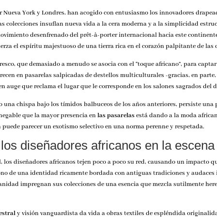
r Nueva York y Londres, han acogido con entusiasmo los innovadores drapeado
s colecciones insuflan nueva vida a la cera moderna y a la simplicidad estruc
 movimiento desenfrenado del prêt-à-porter internacional hacia este continen
rza el espíritu majestuoso de una tierra rica en el corazón palpitante de las 
esco, que demasiado a menudo se asocia con el “toque africano”, para captar t
arecen en pasarelas salpicadas de destellos multiculturales -gracias, en parte,
n auge que reclama el lugar que le corresponde en los salones sagrados del 
 una chispa bajo los tímidos balbuceos de los años anteriores, persiste una p
nnegable que la mayor presencia en
las pasarelas
está dando a la moda african
n puede parecer un exotismo selectivo en una norma perenne y respetada.
e los diseñadores africanos en la escena
, los diseñadores africanos tejen poco a poco su red, causando un impacto que
áfono de una identidad ricamente bordada con antiguas tradiciones y audaces
anidad impregnan sus colecciones de una esencia que mezcla sutilmente here
estral
y visión vanguardista da vida a obras textiles de espléndida originalid