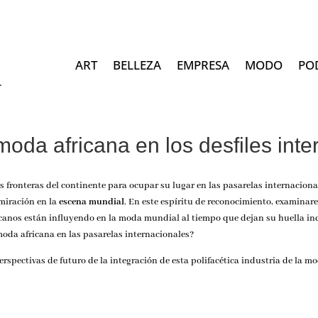
ART
BELLEZA
EMPRESA
MODO
PO
oda africana en los desfiles int
 fronteras del continente para ocupar su lugar en las pasarelas internacional
miración en la
escena mundial
. En este espíritu de reconocimiento, examinar
icanos están influyendo en la moda mundial al tiempo que dejan su huella inde
oda africana en las pasarelas internacionales?
perspectivas de futuro de la integración de esta polifacética industria de
la m