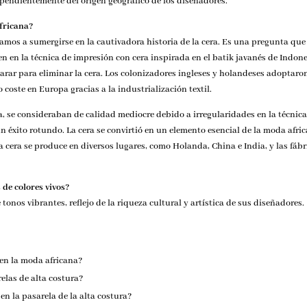
dependientemente del origen geográfico de los diseñadores.
africana?
vitamos a sumergirse en la cautivadora historia de la cera. Es una pregunta q
n en la técnica de impresión con cera inspirada en el batik javanés de Indone
aclarar para eliminar la cera. Los colonizadores ingleses y holandeses adoptar
coste en Europa gracias a la industrialización textil.
 se consideraban de calidad mediocre debido a irregularidades en la técnica 
un éxito rotundo. La cera se convirtió en un elemento esencial de la moda af
la cera se produce en diversos lugares, como Holanda, China e India, y las fábr
 de colores vivos?
onos vibrantes, reflejo de la riqueza cultural y artística de sus diseñadores.
 en la moda africana?
elas de alta costura?
en la pasarela de la alta costura?