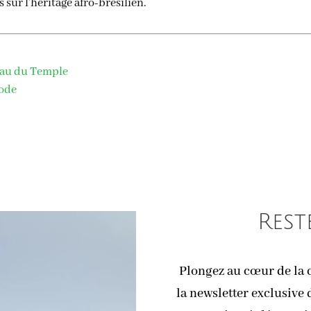
s sur l’héritage afro-brésilien.
reau du Temple
mode
Rest
Plongez au cœur de la c
la newsletter exclusive 