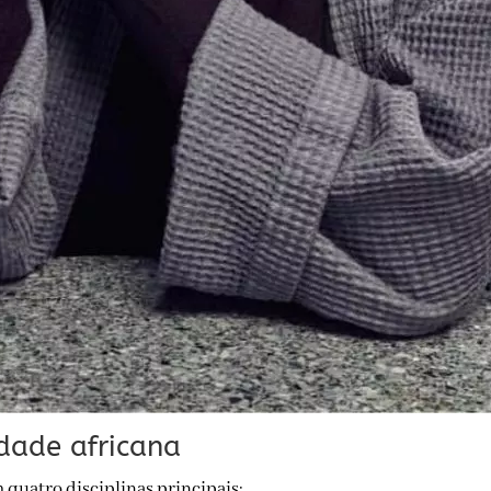
dade africana
quatro disciplinas principais: