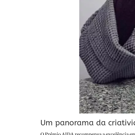
Um panorama da criativi
O Prémio AIDA recompensa a excelência em 