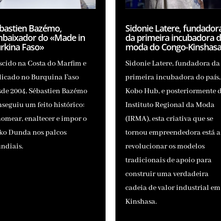
bastien Bazémo,
Sidonie Latere, fundador
baixador do «Made in
da primeira incubadora 
rkina Faso»
moda do Congo-Kinshas
scido na Costa do Marfim e
Sidonie Latere, fundadora da
dicado no Burquina Faso
primeira incubadora do país,
sde 2004, Sébastien Bazémo
Kobo Hub, e posteriormente 
seguiu um feito histórico:
Instituto Regional da Moda
nomear, enaltecer e impor o
(IRMA), esta criativa que se
ko Dunda nos palcos
tornou empreendedora está a
ndiais.
revolucionar os modelos
tradicionais de apoio para
construir uma verdadeira
cadeia de valor industrial em
Kinshasa.