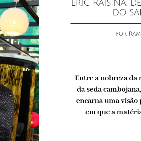
Eric Raisina, d
do sa
por
Ram
Entre a nobreza da r
da seda cambojana, 
encarna uma visão p
em que a matéria