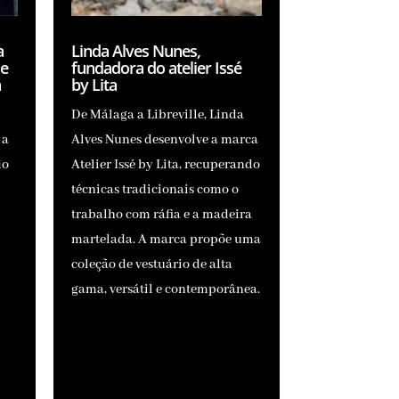
a
Linda Alves Nunes,
de
fundadora do atelier Issé
a
by Lita
De Málaga a Libreville, Linda
 a
Alves Nunes desenvolve a marca
do
Atelier Issé by Lita, recuperando
técnicas tradicionais como o
trabalho com ráfia e a madeira
martelada. A marca propõe uma
coleção de vestuário de alta
gama, versátil e contemporânea.