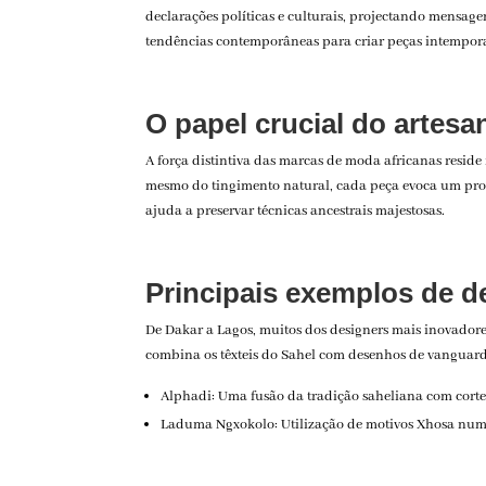
declarações políticas e culturais, projectando mensag
tendências contemporâneas para criar peças intempora
O papel crucial do artes
A força distintiva das marcas de moda africanas resid
mesmo do tingimento natural, cada peça evoca um profu
ajuda a preservar técnicas ancestrais majestosas.
Principais exemplos de d
De Dakar a Lagos, muitos dos designers mais inovadores
combina os têxteis do Sahel com desenhos de vanguarda
Alphadi: Uma fusão da tradição saheliana com cort
Laduma Ngxokolo: Utilização de motivos Xhosa nu