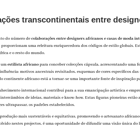
ções transcontinentais entre design
nto do número de
colaborações entre designers africanos e casas de moda in
m proporcionam uma releitura enriquecedora dos códigos de estilo globais. E
África e o resto do mundo.
a um
estilista africano
para conceber colecções cápsula, acrescentando uma fort
nfluência: motivos ancestrais revisitados, esquemas de cores específicos das
o continente africano está a tornar-se uma importante fonte de inspiração p
onhecimento internacional contribui para a sua emancipação artística e empr
intercâmbios de ideias, materiais e know-how. Estas figuras pioneiras estão 
ezes ultrapassar, os padrões estabelecidos.
produção mais sustentáveis e equitativas, promovendo o artesanato africa
lvido nestes projectos, é uma oportunidade de difundir uma visão única do 