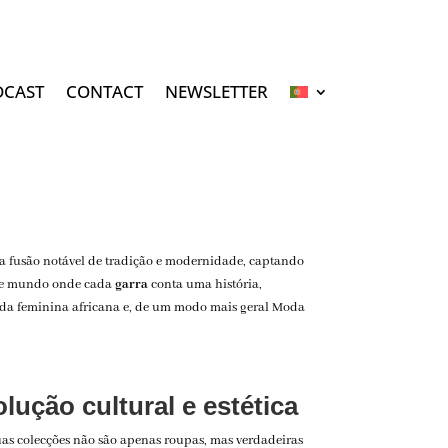
DCAST
CONTACT
NEWSLETTER
ma fusão notável de tradição e modernidade, captando
este mundo onde cada
garra
conta uma história,
da feminina africana
e, de um modo mais geral
Moda
ução cultural e estética
suas colecções não são apenas roupas, mas verdadeiras