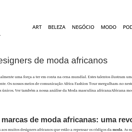
ART
BELEZA
NEGÓCIO
MODO
PO
esigners de moda africanos
ualmente uma força a ter em conta na cena mundial. Estes talentos ilustram u
ntinente. Os nossos meios de comunicação Africa Fashion Tour mergulham-no n
 únicos. Ver também a nossa análise da
Moda masculina africana
Africana
mo
marcas de moda africanas: uma revol
 aos muitos designers africanos que estão a repensar os códigos da
moda
. As 