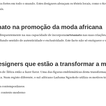
ens fortes em todo o mundo. Estes designers abraçam os têxteis locais, como o 
is.
anato na promoção da moda africana
e frequentemente na sua capacidade de incorporar
artesanato
nas suas criações
ndo sentido de autenticidade e exclusividade. Este facto não só enriquece o v
esigners que estão a transformar a 
 de África estão a fazer furor. Uma das figuras emblemáticas desta transforma
. Num registo diferente, o sul-africano Laduma Ngxokolo utiliza os motivos tr
es contemporâneos
m contexto moderno