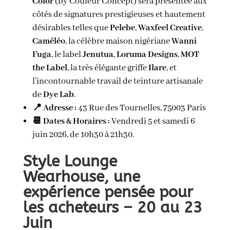
Color
(by Couleur Concept) sera présentée aux
côtés de signatures prestigieuses et hautement
désirables telles que
Pelebe
,
Waxfeel Creative
,
Caméléo
, la célèbre maison nigériane
Wanni
Fuga
, le label
Jenutua
,
Loruma Designs
,
MOT
the Label
, la très élégante griffe
Ilare
, et
l’incontournable travail de teinture artisanale
de
Dye Lab
.
📍 Adresse :
43 Rue des Tournelles, 75003 Paris
📆 Dates & Horaires :
Vendredi 5 et samedi 6
juin 2026, de 10h30 à 21h30.
Style Lounge
Wearhouse, une
expérience pensée pour
les acheteurs – 20 au 23
Juin