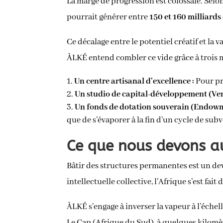
La marge de progression est colossale. Selon
pourrait générer entre
150 et 160 milliards
Ce décalage entre le potentiel créatif et la
ÀLKÉ entend combler ce vide grâce à trois 
Un centre artisanal d’excellence :
Pour pré
Un studio de capital-développement (Ven
Un fonds de dotation souverain (Endowm
que de s’évaporer à la fin d’un cycle de su
Ce que nous devons au
Bâtir des structures permanentes est un dev
intellectuelle collective, l’Afrique s’est fa
ÀLKÉ s’engage à inverser la vapeur à l’échel
Le Cap (Afrique du Sud), à quelques kilomèt