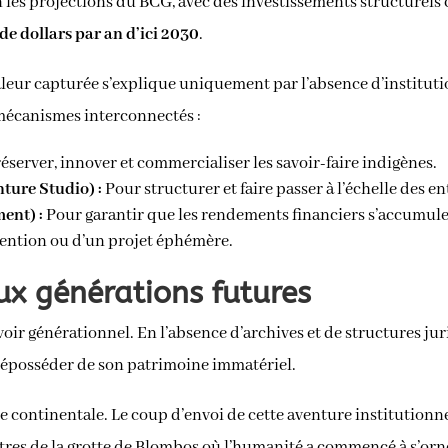
 les projections du BCG, avec des investissements structurels c
 de dollars par an d’ici 2030
.
 valeur capturée s’explique uniquement par l’absence d’instituti
mécanismes interconnectés :
server, innover et commercialiser les savoir-faire indigènes.
ture Studio) :
Pour structurer et faire passer à l’échelle des en
ent) :
Pour garantir que les rendements financiers s’accumulen
bvention ou d’un projet éphémère.
x générations futures
oir générationnel. En l’absence d’archives et de structures jur
it déposséder de son patrimoine immatériel.
le continentale. Le coup d’envoi de cette aventure institution
res de la grotte de Blombos où l’humanité a commencé à s’orne