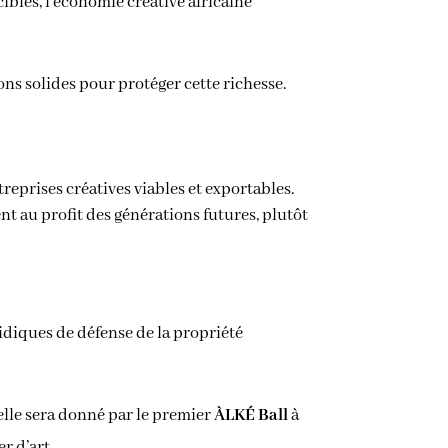
iblés, l’économie créative africaine
ons solides pour protéger cette richesse.
treprises créatives viables et exportables.
t au profit des générations futures, plutôt
idiques de défense de la propriété
nelle sera donné par le premier
ÀLKÉ Ball
à
r d’art.