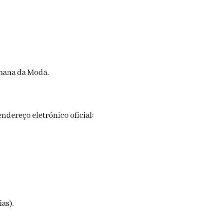
emana da Moda.
A candidatura deve ser redigida em francês ou inglês e enviada em formato PDF ou em ficheiro ZIP para o endereço eletrónico oficial:
ias).