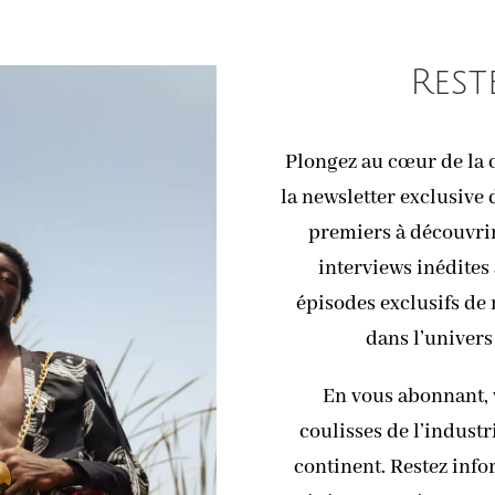
Rest
Plongez au cœur de la c
la newsletter exclusive 
premiers à découvrir 
interviews inédites 
épisodes exclusifs de
dans l’univers
En vous abonnant, 
coulisses de l’industr
continent. Restez info