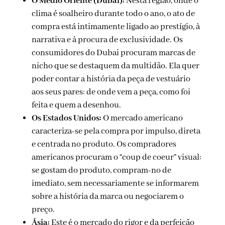
O Médio Oriente (Dubai):
Nesta região, onde o
clima é soalheiro durante todo o ano, o ato de
compra está intimamente ligado ao prestígio, à
narrativa e à procura de exclusividade. Os
consumidores do Dubai procuram marcas de
nicho que se destaquem da multidão. Ela quer
poder contar a história da peça de vestuário
aos seus pares: de onde vem a peça, como foi
feita e quem a desenhou.
Os Estados Unidos:
O mercado americano
caracteriza-se pela compra por impulso, direta
e centrada no produto. Os compradores
americanos procuram o “coup de coeur” visual:
se gostam do produto, compram-no de
imediato, sem necessariamente se informarem
sobre a história da marca ou negociarem o
preço.
Ásia:
Este é o mercado do rigor e da perfeição